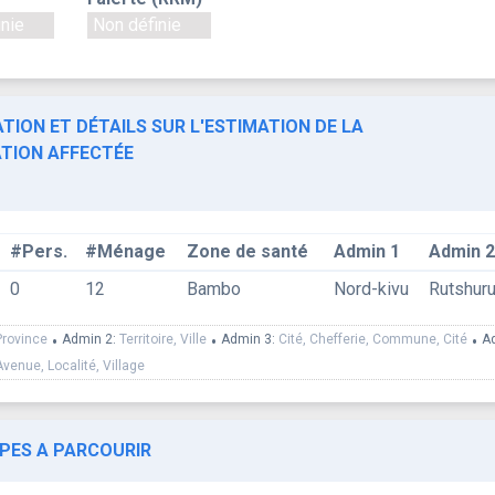
inie
Non définie
TION ET DÉTAILS SUR L'ESTIMATION DE LA
TION AFFECTÉE
#Pers.
#Ménage
Zone de santé
Admin 1
Admin 2
0
12
Bambo
Nord-kivu
Rutshur
Province
•
Admin 2:
Territoire, Ville
•
Admin 3:
Cité, Chefferie, Commune, Cité
•
A
Avenue, Localité, Village
APES A PARCOURIR