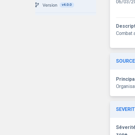
06/03/2
Version
v4.0.0
Descrip
Combat a
SOURCE
Principa
Organisat
SEVERIT
Séverité
zone