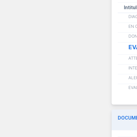
Intitu
DIA
EN 
DON
EV
ATT
INT
ALE
EVA
DOCUME