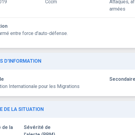
019
Cccm
Attaques, a
armées
tion
rmé entre force d'auto-défense.
S D'INFORMATION
le
Secondair
ion Internationale pour les Migrations
E DE LA SITUATION
 de la
Sévérité de
l'alerte (RRM)