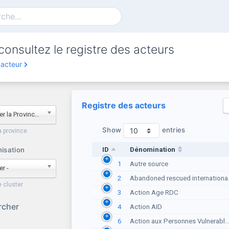
consultez le registre des acteurs
acteur
Registre des acteurs
- Sélectionner la Province -
Show
entries
a province
isation
ID
Dénomination
1
Autre source
er -
2
Abandoned rescued internationa.
e cluster
3
Action Age RDC
rcher
4
Action AID
6
Action aux Personnes Vulnerabl..