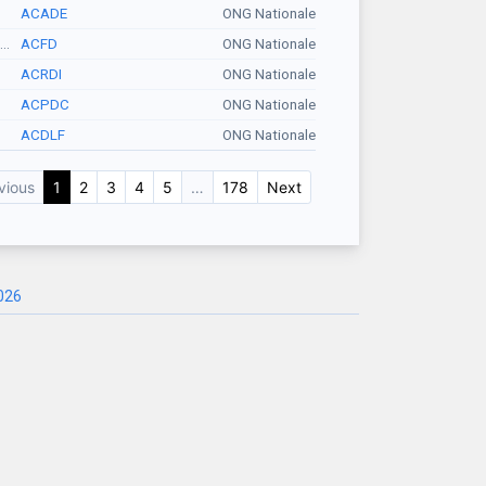
ACADE
ONG Nationale
..
ACFD
ONG Nationale
ACRDI
ONG Nationale
ACPDC
ONG Nationale
ACDLF
ONG Nationale
vious
1
2
3
4
5
…
178
Next
026