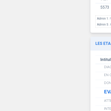
5573
Admin 1:
Admin 5:
LES ET
Intitu
DIA
EN 
DON
EV
ATT
INT