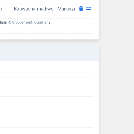
i
Baswagha-madiwe
Mununzi
dmin 4:
Groupement, Quartier
•