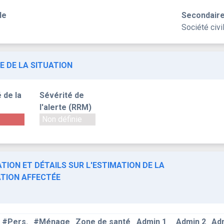
le
Secondair
Société civ
E DE LA SITUATION
 de la
Sévérité de
l'alerte (RRM)
Non définie
TION ET DÉTAILS SUR L'ESTIMATION DE LA
TION AFFECTÉE
#Pers.
#Ménage
Zone de santé
Admin 1
Admin 2
Ad