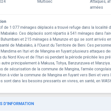
024
Multisec
Attaques, a
armées
tion
tif de 1 077 ménages déplacés a trouvé refuge dans la localité
 Mabalako. Ces déplacés sont répartis à 541 ménages dans l'air
 Buhumbani et 215 ménages à Mununze et qui se sont arrivés entre
santé de Mabalako, à l’Ouest du Territoire de Beni. Ces personne
 Mandima en Ituri et de Mangina en fuyant plusieurs attaques d
s du Nord Kivu et de l’Ituri où pendant la période précitée les 
s autre principalement à Makusa, Tohya, Banzunzuwa et Manziya. E
ns de sécurisation de la commune de Mangina, l’armée congolaise 
ation à vider la commune de Mangina en fuyant vers Beni et ver
s sont dans les besoins pressants en vivres, en santé, en WAS
S D'INFORMATION