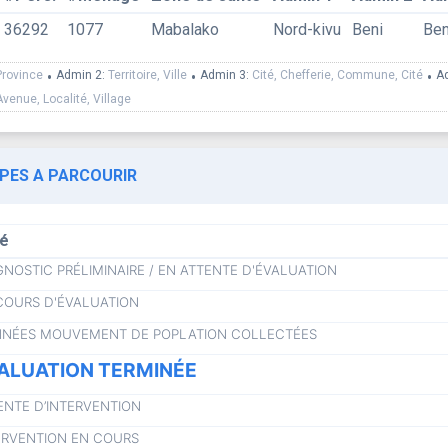
36292
1077
Mabalako
Nord-kivu
Beni
Ben
Province
•
Admin 2:
Territoire, Ville
•
Admin 3:
Cité, Chefferie, Commune, Cité
•
A
Avenue, Localité, Village
APES A PARCOURIR
lé
GNOSTIC PRÉLIMINAIRE / EN ATTENTE D'ÉVALUATION
COURS D'ÉVALUATION
NÉES MOUVEMENT DE POPLATION COLLECTÉES
ALUATION TERMINÉE
ENTE D’INTERVENTION
ERVENTION EN COURS