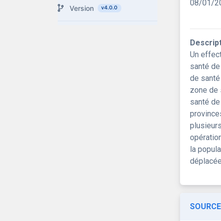
08/01/2
Version
v4.0.0
Descrip
Un effec
santé de
de santé
zone de 
santé de
province
plusieur
opératio
la popul
déplacée
SOURCE