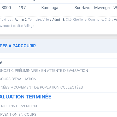
8000
197
Kamituga
Sud-kivu
Mwenga
W
Province
•
Admin 2:
Territoire, Ville
•
Admin 3:
Cité, Chefferie, Commune, Cité
•
A
Avenue, Localité, Village
APES A PARCOURIR
lé
GNOSTIC PRÉLIMINAIRE / EN ATTENTE D'ÉVALUATION
COURS D'ÉVALUATION
NÉES MOUVEMENT DE POPLATION COLLECTÉES
ALUATION TERMINÉE
ENTE D’INTERVENTION
ERVENTION EN COURS