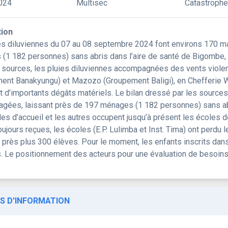
024
Multisec
Catastrophe
tion
es diluviennes du 07 au 08 septembre 2024 font environs 170 
(1 182 personnes) sans abris dans l’aire de santé de Bigombe, 
 sources, les pluies diluviennes accompagnées des vents violen
ent Banakyungu) et Mazozo (Groupement Baligi), en Chefferie 
t d’importants dégâts matériels. Le bilan dressé par les sources
ées, laissant près de 197 ménages (1 182 personnes) sans abr
les d’accueil et les autres occupent jusqu’à présent les écoles dont
oujours reçues, les écoles (E.P. Lulimba et Inst. Tima) ont perdu l
t près plus 300 élèves. Pour le moment, les enfants inscrits da
s. Le positionnement des acteurs pour une évaluation de besoins
S D'INFORMATION