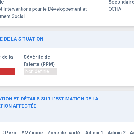
le
Secondair
et Interventions pour le Développement et
OCHA
ement Social
E DE LA SITUATION
 de la
Sévérité de
l'alerte (RRM)
Non définie
TION ET DÉTAILS SUR L'ESTIMATION DE LA
TION AFFECTÉE
#Pers.
#Ménage
Zone de santé
Admin 1
Admin 2
A