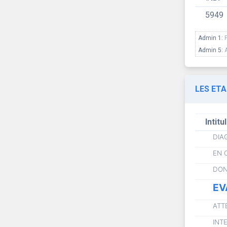
5949
Admin 1:
Admin 5:
LES ET
Intitu
DIA
EN 
DON
EV
ATT
INT