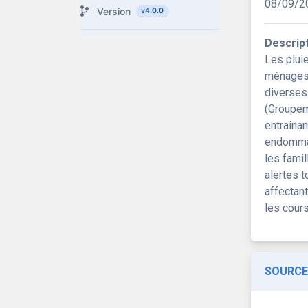
08/09/2
Version
v4.0.0
Descrip
Les plui
ménages 
diverses
(Groupem
entrainan
endommag
les famil
alertes t
affectan
les cour
SOURCE