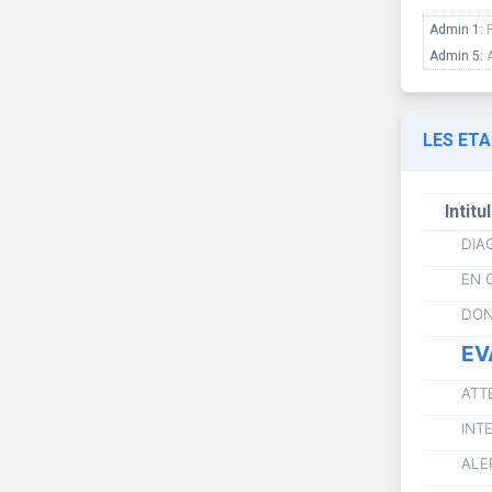
Admin 1:
Admin 5:
LES ET
Intitu
DIA
EN 
DON
EV
ATT
INT
ALE