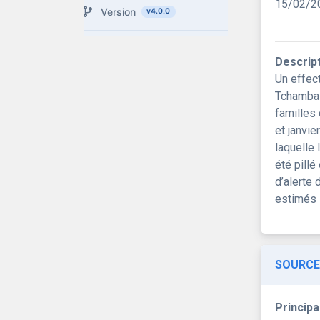
15/02/2
Version
v4.0.0
Descrip
Un effec
Tchambal
familles
et janvi
laquelle 
été pill
d’alerte 
estimés 
SOURCE
Principa