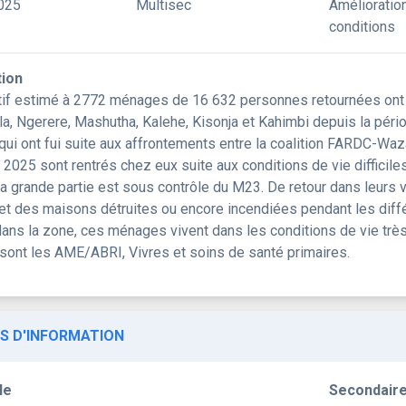
025
Multisec
Amélioratio
conditions
tion
tif estimé à 2772 ménages de 16 632 personnes retournées ont 
a, Ngerere, Mashutha, Kalehe, Kisonja et Kahimbi depuis la péri
 qui ont fui suite aux affrontements entre la coalition FARDC-W
er 2025 sont rentrés chez eux suite aux conditions de vie diffic
la grande partie est sous contrôle du M23. De retour dans leurs 
é et des maisons détruites ou encore incendiées pendant les dif
dans la zone, ces ménages vivent dans les conditions de vie très d
sont les AME/ABRI, Vivres et soins de santé primaires.
S D'INFORMATION
le
Secondair