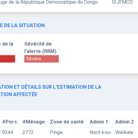
uge de la République Démocratique du Congo
SIJFMCO
E DE LA SITUATION
 de la
Sévérité de
l'alerte (RRM)
Sévère
TION ET DÉTAILS SUR L'ESTIMATION DE LA
TION AFFECTÉE
#Pers.
#Ménage
Zone de santé
Admin 1
Admin 2
9344
2772
Pinga
Nord-kivu
Walikale