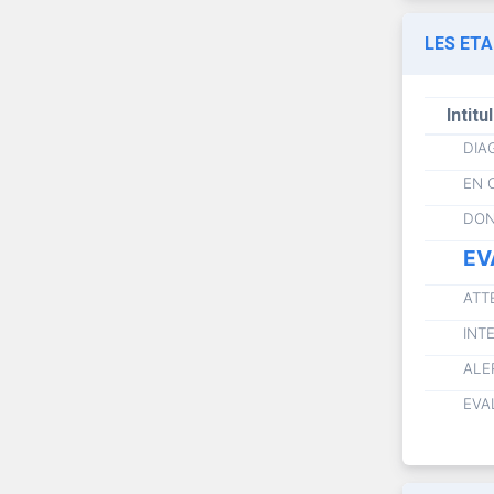
LES ET
Intitu
DIA
EN 
DON
EV
ATT
INT
ALE
EVA