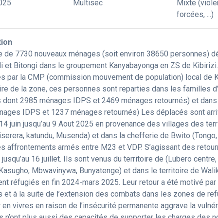
025
Multisec
Mixte (viole
forcées, ...)
tion
 de 7730 nouveaux ménages (soit environ 38650 personnes) dép
di et Bitongi dans le groupement Kanyabayonga en ZS de Kibirizi.
s par la CMP (commission mouvement de population) local de Ka
re de la zone, ces personnes sont reparties dans les familles d’
dont 2985 ménages IDPS et 2469 ménages retournés) et dans la
ages IDPS et 1237 ménages retournés) Les déplacés sont arriv
 14 juin jusqu’au 9 Aout 2025 en provenance des villages des ter
 Kiserera, katundu, Musenda) et dans la chefferie de Bwito (Tong
es affrontements armés entre M23 et VDP. S’agissant des retour
 jusqu’au 16 juillet. Ils sont venus du territoire de (Lubero cent
 Kasugho, Mbwavinywa, Bunyatenge) et dans le territoire de Walik
ient réfugiés en fin 2024-mars 2025. Leur retour a été motivé par 
es et à la suite de l’extension des combats dans les zones de r
er en vivres en raison de l’insécurité permanente aggrave la vuln
ls n’ont plus aussi des capacités de supporter les charges des n