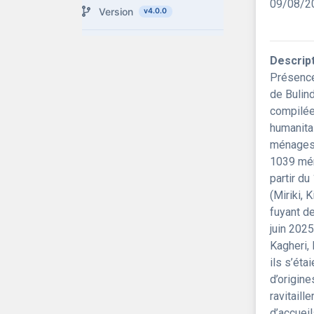
09/08/2
Version
v4.0.0
Descrip
Présence
de Bulin
compilée
humanitai
ménages 
1039 mén
partir du
(Miriki,
fuyant d
juin 2025
Kagheri,
ils s’éta
d’origin
ravitaill
d’accuei