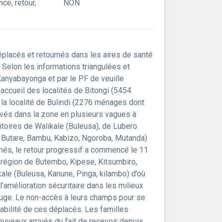
nce, retour,
NON
lacés et retournés dans les aires de santé
 Selon les informations triangulées et
nyabayonga et par le PF de veuille
accueil des localités de Bitongi (5454
 localité de Bulindi (2276 ménages dont
és dans la zone en plusieurs vagues à
ritoires de Walikale (Buleusa), de Lubero
o, Butare, Bambu, Kabizo, Ngoroba, Mutanda)
nés, le retour progressif a commencé le 11
re, région de Butembo, Kipese, Kitsumbiro,
ale (Buleusa, Kanune, Pinga, kilambo) d’où
l’amélioration sécuritaire dans les milieux
efuge. Le non-accès à leurs champs pour se
érabilité de ces déplacés. Les familles
ouveaux arrivés du fait de recevoir depuis