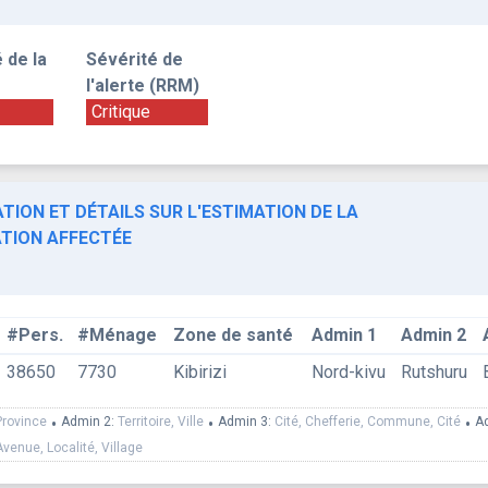
 de la
Sévérité de
l'alerte (RRM)
Critique
TION ET DÉTAILS SUR L'ESTIMATION DE LA
TION AFFECTÉE
#Pers.
#Ménage
Zone de santé
Admin 1
Admin 2
38650
7730
Kibirizi
Nord-kivu
Rutshuru
Province
•
Admin 2:
Territoire, Ville
•
Admin 3:
Cité, Chefferie, Commune, Cité
•
A
Avenue, Localité, Village