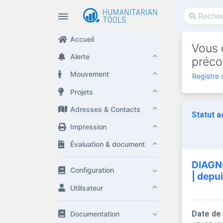
Accueil
Vous c
Alerte
préco
Mouvement
Registre 
Projets
Adresses & Contacts
Statut a
Impression
Évaluation & document
DIAGN
Configuration
| depu
Utilisateur
Date de
Documentation