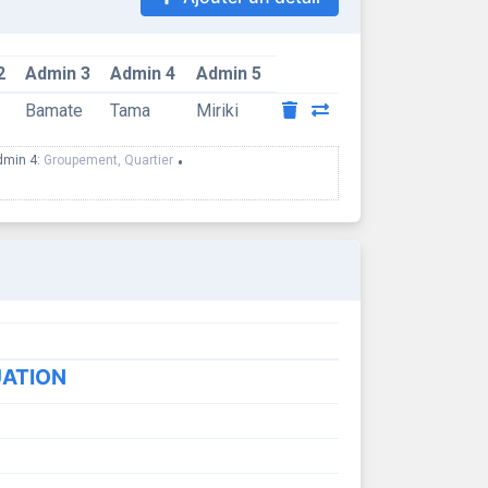
2
Admin 3
Admin 4
Admin 5
Bamate
Tama
Miriki
dmin 4:
Groupement, Quartier
•
UATION