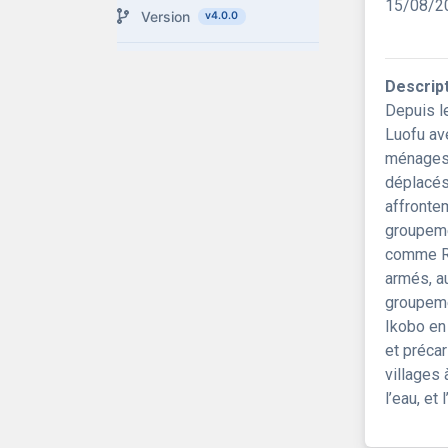
15/08/2
Version
v4.0.0
Descrip
Depuis l
Luofu av
ménages 
déplacés
affronte
groupeme
comme Ru
armés, au
groupeme
Ikobo en
et précar
villages
l’eau, et