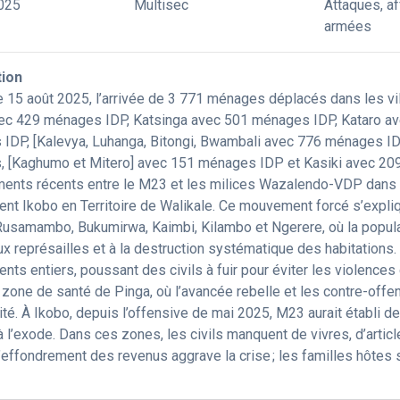
025
Multisec
Attaques, a
armées
tion
e 15 août 2025, l’arrivée de 3 771 ménages déplacés dans les v
ec 429 ménages IDP, Katsinga avec 501 ménages IDP, Kataro a
IDP, [Kalevya, Luhanga, Bitongi, Bwambali avec 776 ménages ID
, [Kaghumo et Mitero] avec 151 ménages IDP et Kasiki avec 20
ments récents entre le M23 et les milices Wazalendo-VDP dans le
nt Ikobo en Territoire de Walikale. Ce mouvement forcé s’expliqu
samambo, Bukumirwa, Kaimbi, Kilambo et Ngerere, où la populatio
x représailles et à la destruction systématique des habitations.
nts entiers, poussant des civils à fuir pour éviter les violence
 zone de santé de Pinga, où l’avancée rebelle et les contre-off
ité. À Ikobo, depuis l’offensive de mai 2025, M23 aurait établi 
 à l’exode. Dans ces zones, les civils manquent de vivres, d’art
 l’effondrement des revenus aggrave la crise ; les familles hôtes 