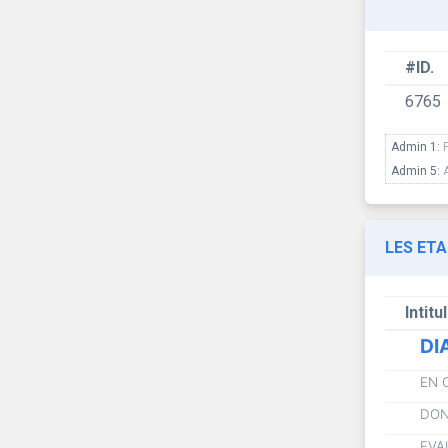
#ID.
6765
Admin 1:
Admin 5:
LES ET
Intitu
DI
EN 
DON
EVA