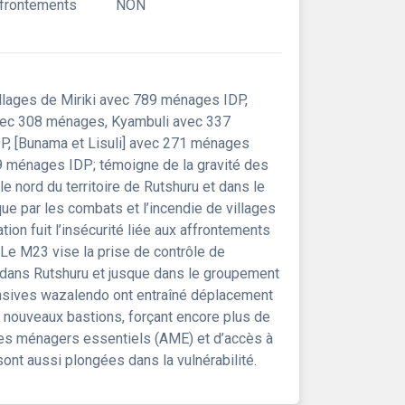
ffrontements
NON
illages de Miriki avec 789 ménages IDP,
vec 308 ménages, Kyambuli avec 337
P, [Bunama et Lisuli] avec 271 ménages
9 ménages IDP; témoigne de la gravité des
 nord du territoire de Rutshuru et dans le
e par les combats et l’incendie de villages
n fuit l’insécurité liée aux affrontements
 Le M23 vise la prise de contrôle de
s dans Rutshuru et jusque dans le groupement
ensives wazalendo ont entraîné déplacement
de nouveaux bastions, forçant encore plus de
icles ménagers essentiels (AME) et d’accès à
sont aussi plongées dans la vulnérabilité.