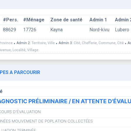
#Pers.
#Ménage
Zone de santé
Admin 1
Admin 
88629
17726
Kayna
Nord-kivu
Lubero
Province
•
Admin 2:
Territoire, Ville
•
Admin 3:
Cité, Chefferie, Commune, Cité
•
A
Avenue, Localité, Village
APES A PARCOURIR
lé
AGNOSTIC PRÉLIMINAIRE / EN ATTENTE D'ÉVAL
COURS D'ÉVALUATION
NÉES MOUVEMENT DE POPLATION COLLECTÉES
LUATION TERMINÉE