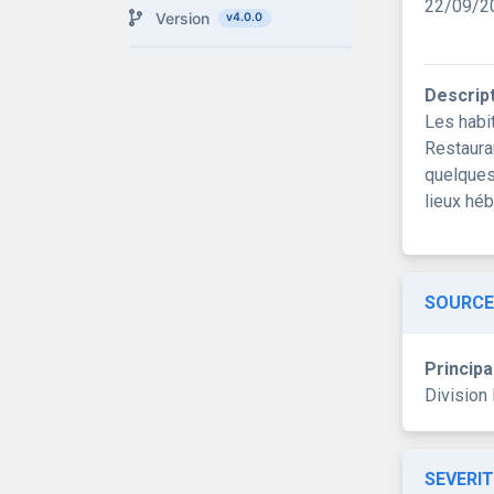
22/09/2
Version
v4.0.0
Descrip
Les habi
Restaura
quelques
lieux hé
SOURCE
Principa
Division
SEVERIT