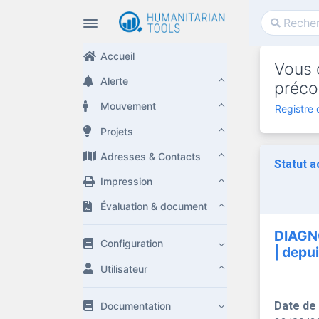
Accueil
Vous c
Alerte
préco
Mouvement
Registre 
Projets
Adresses & Contacts
Statut a
Impression
Évaluation & document
DIAGN
Configuration
| depu
Utilisateur
Date de
Documentation