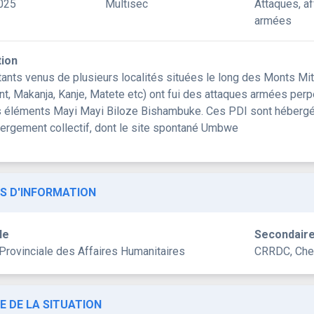
025
Multisec
Attaques, a
armées
tion
tants venus de plusieurs localités situées le long des Monts Mi
nt, Makanja, Kanje, Matete etc) ont fui des attaques armées perp
 éléments Mayi Mayi Biloze Bishambuke. Ces PDI sont hébergées
bergement collectif, dont le site spontané Umbwe
S D'INFORMATION
le
Secondair
 Provinciale des Affaires Humanitaires
CRRDC, Chef
E DE LA SITUATION