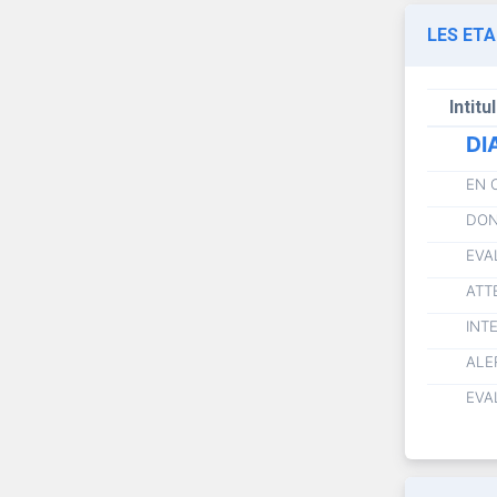
LES ET
Intitu
DI
EN 
DON
EVA
ATT
INT
ALE
EVA