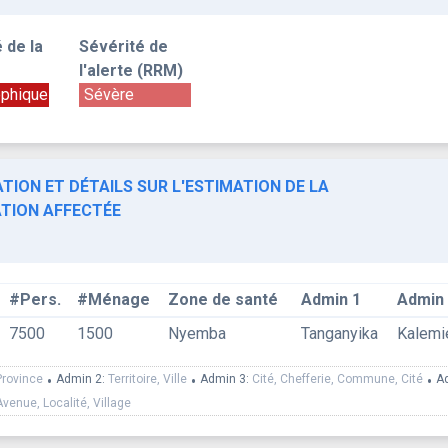
 de la
Sévérité de
l'alerte (RRM)
ophique
Sévère
TION ET DÉTAILS SUR L'ESTIMATION DE LA
TION AFFECTÉE
#Pers.
#Ménage
Zone de santé
Admin 1
Admin
7500
1500
Nyemba
Tanganyika
Kalemi
Province
•
Admin 2:
Territoire, Ville
•
Admin 3:
Cité, Chefferie, Commune, Cité
•
A
Avenue, Localité, Village