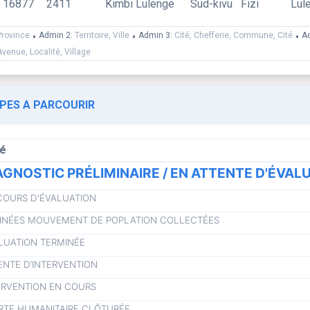
16877
2411
Kimbi Lulenge
Sud-kivu
Fizi
Lul
Province
•
Admin 2:
Territoire, Ville
•
Admin 3:
Cité, Chefferie, Commune, Cité
•
A
Avenue, Localité, Village
APES A PARCOURIR
lé
AGNOSTIC PRÉLIMINAIRE / EN ATTENTE D'ÉVAL
COURS D'ÉVALUATION
NÉES MOUVEMENT DE POPLATION COLLECTÉES
LUATION TERMINÉE
ENTE D’INTERVENTION
ERVENTION EN COURS
RTE HUMANITAIRE CLÔTURÉE