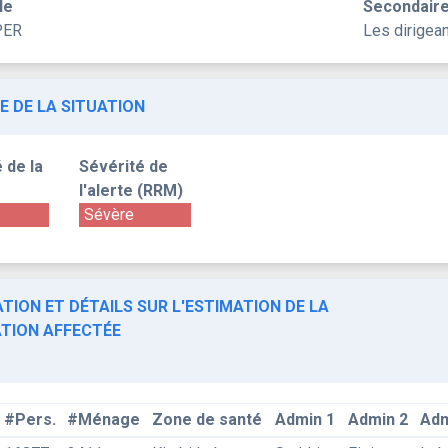
le
Secondair
PER
Les dirigea
E DE LA SITUATION
 de la
Sévérité de
l'alerte (RRM)
Sévère
TION ET DÉTAILS SUR L'ESTIMATION DE LA
TION AFFECTÉE
#Pers.
#Ménage
Zone de santé
Admin 1
Admin 2
Adm