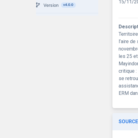
15/11/2
Version
v4.0.0
Descrip
Territoi
l’aire de
novembre
les 25 e
Mayindom
critique 
se retro
assistanc
ERM dans
SOURCE