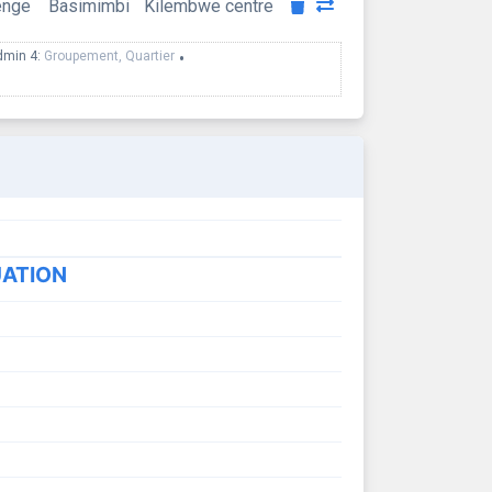
enge
Basimimbi
Kilembwe centre
dmin 4:
Groupement, Quartier
•
UATION