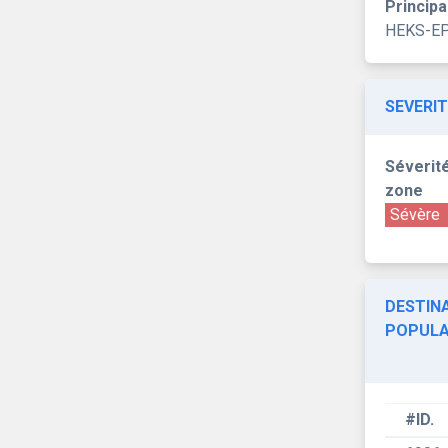
Principa
HEKS-E
SEVERIT
Séverité
zone
Sévère
DESTINA
POPULA
#ID.