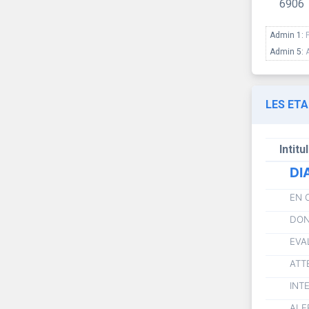
6906
Admin 1:
Admin 5:
LES ET
Intitu
DI
EN 
DON
EVA
ATT
INT
ALE