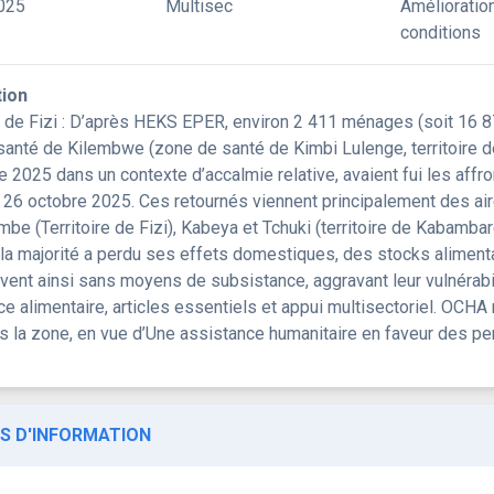
025
Multisec
Amélioratio
conditions
tion
re de Fizi : D’après HEKS EPER, environ 2 411 ménages (soit 16 
 santé de Kilembwe (zone de santé de Kimbi Lulenge, territoire d
 2025 dans un contexte d’accalmie relative, avaient fui les aff
t 26 octobre 2025. Ces retournés viennent principalement des ai
be (Territoire de Fizi), Kabeya et Tchuki (territoire de Kabamba
: la majorité a perdu ses effets domestiques, des stocks alimentai
uvent ainsi sans moyens de subsistance, aggravant leur vulnérabi
e alimentaire, articles essentiels et appui multisectoriel. OCHA
 la zone, en vue d’Une assistance humanitaire en faveur des p
S D'INFORMATION