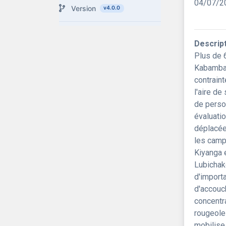
04/07/2
Version
v4.0.0
Descrip
Plus de 
Kabambar
contraint
l'aire d
de perso
évaluati
déplacée
les camp
Kiyanga 
Lubichak
d'import
d'accouc
concentr
rougeole
mobilise