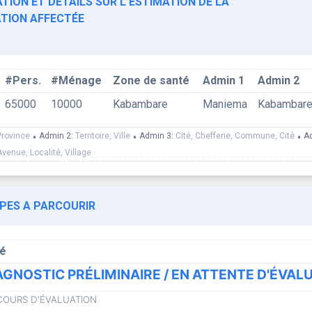
TION ET DÉTAILS SUR L'ESTIMATION DE LA
TION AFFECTÉE
#Pers.
#Ménage
Zone de santé
Admin 1
Admin 2
65000
10000
Kabambare
Maniema
Kabambar
Province
•
Admin 2:
Territoire, Ville
•
Admin 3:
Cité, Chefferie, Commune, Cité
•
A
Avenue, Localité, Village
APES A PARCOURIR
lé
AGNOSTIC PRÉLIMINAIRE / EN ATTENTE D'ÉVAL
COURS D'ÉVALUATION