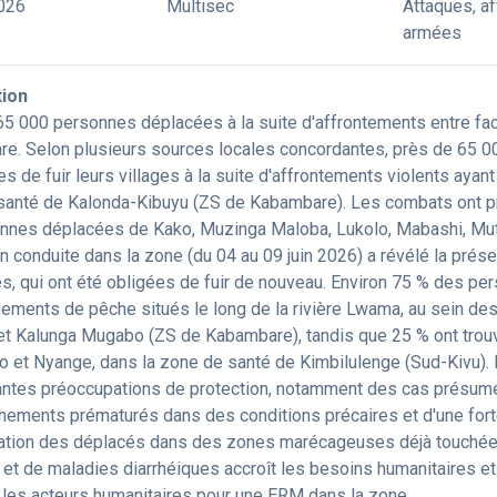
026
Multisec
Attaques, a
armées
tion
65 000 personnes déplacées à la suite d'affrontements entre fac
e. Selon plusieurs sources locales concordantes, près de 65 
es de fuir leurs villages à la suite d'affrontements violents ay
e santé de Kalonda-Kibuyu (ZS de Kabambare). Les combats ont p
nnes déplacées de Kako, Muzinga Maloba, Lukolo, Mabashi, Mutu
on conduite dans la zone (du 04 au 09 juin 2026) a révélé la pr
s, qui ont été obligées de fuir de nouveau. Environ 75 % des p
ements de pêche situés le long de la rivière Lwama, au sein des
et Kalunga Mugabo (ZS de Kabambare), tandis que 25 % ont trouv
o et Nyange, dans la zone de santé de Kimbilulenge (Sud-Kivu). 
antes préoccupations de protection, notamment des cas présu
hements prématurés dans des conditions précaires et d'une forte
ation des déplacés dans des zones marécageuses déjà touchée
 et de maladies diarrhéiques accroît les besoins humanitaires e
 les acteurs humanitaires pour une ERM dans la zone.