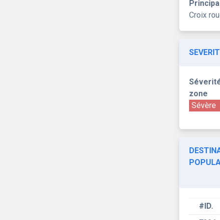
Principa
Croix ro
SEVERIT
Séverité
zone
Sévère
DESTINA
POPULA
#ID.