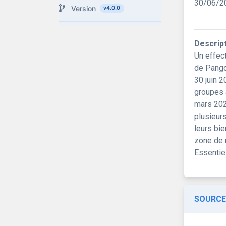
30/06/2
Version
v4.0.0
Descrip
Un effec
de Pangoy
30 juin 2
groupes 
mars 202
plusieurs
leurs bie
zone de r
Essentiel
SOURCE