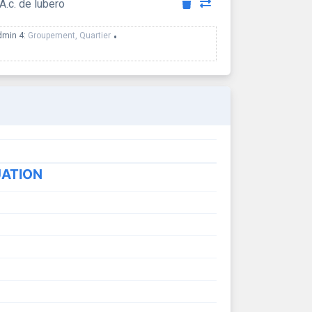
A.c. de lubero
dmin 4:
Groupement, Quartier
•
UATION