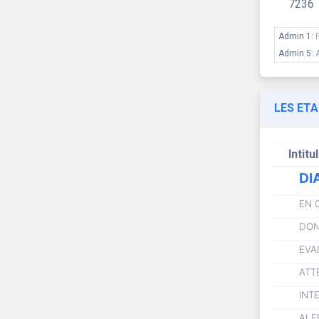
7236
Admin 1:
Admin 5:
LES ET
Intitu
DI
EN 
DON
EVA
ATT
INT
ALE