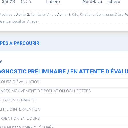
35628
6256
Lubero
Nord-kivu
Lubero
Province
•
Admin 2:
Territoire, Ville
•
Admin 3:
Cité, Chefferie, Commune, Cité
•
A
Avenue, Localité, Village
APES A PARCOURIR
lé
AGNOSTIC PRÉLIMINAIRE / EN ATTENTE D'ÉVAL
COURS D'ÉVALUATION
NÉES MOUVEMENT DE POPLATION COLLECTÉES
LUATION TERMINÉE
ENTE D’INTERVENTION
ERVENTION EN COURS
RTE HUMANITAIRE CLÔTURÉE