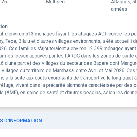
026
Multisec
Attaques, a
armées
tion
tif d'environ 513 ménages fuyant les attaques ADF contre les pop
, Tepe, Bilulu et d'autres villages environnants, a été accueilli
026. Ces familles s'ajouteraient à environ 12 399 ménages ayant 
armés locaux appuyés par les FARDC dans les zones de santé d
6 d'une part et des villages du secteur des Bapere dont Mangure
 villages du territoire de Mambasa, entre Avril et Mai 2026. Ces 
ns à la suite aux coûts exorbitants de transport vu le long trajet à 
éfuge, vivent dans la précarité alarmante caractérisée par des b
s (AME), en soins de santé et d'autres besoins, selon les donneu
S D'INFORMATION