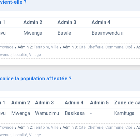
vient-elle ?
 1
Admin 2
Admin 3
Admin 4
ivu
Mwenga
Basile
Basimwenda ii
Province
•
Admin 2:
Territoire, Ville
•
Admin 3:
Cité, Chefferie, Commune, Cité
•
A
Avenue, Localité, Village
calise la population affectée ?
 1
Admin 2
Admin 3
Admin 4
Admin 5
Zone de s
ivu
Mwenga
Wamuzimu
Basikasa
-
Kamituga
Province
•
Admin 2:
Territoire, Ville
•
Admin 3:
Cité, Chefferie, Commune, Cité
•
A
Avenue, Localité, Village