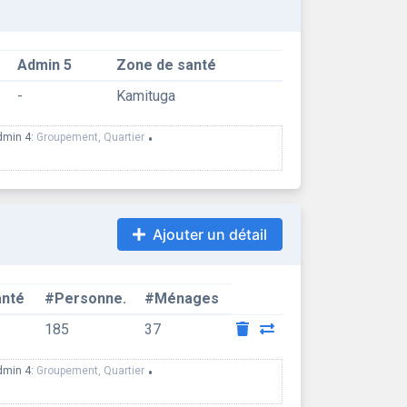
Admin 5
Zone de santé
-
Kamituga
dmin 4:
Groupement, Quartier
•
Ajouter un détail
anté
#Personne.
#Ménages
185
37
dmin 4:
Groupement, Quartier
•