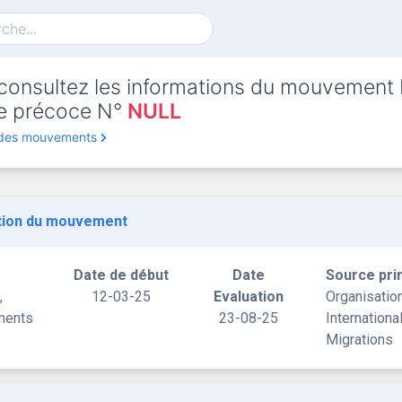
consultez les informations du mouvement
rte précoce N°
NULL
 des mouvements
tion du mouvement
Date de début
Date
Source pri
,
12-03-25
Evaluation
Organisatio
ments
23-08-25
Internationa
Migrations