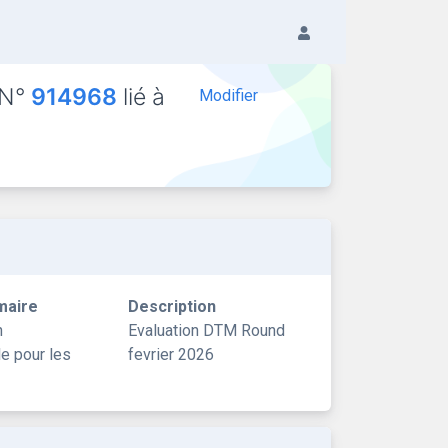
 N°
914968
lié à
Modifier
maire
Description
n
Evaluation DTM Round
le pour les
fevrier 2026