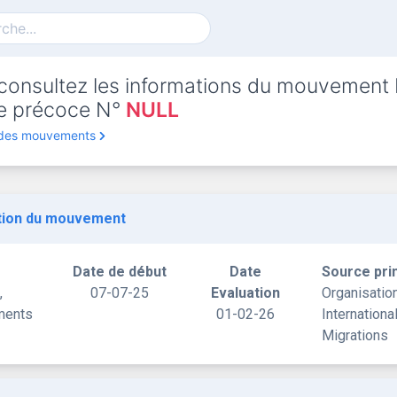
consultez les informations du mouvement
rte précoce N°
NULL
 des mouvements
tion du mouvement
Date de début
Date
Source pri
,
07-07-25
Evaluation
Organisatio
ments
01-02-26
Internationa
Migrations