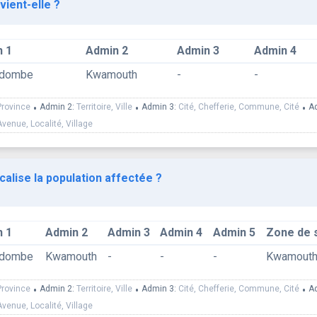
vient-elle ?
 1
Admin 2
Admin 3
Admin 4
ndombe
Kwamouth
-
-
Province
•
Admin 2:
Territoire, Ville
•
Admin 3:
Cité, Chefferie, Commune, Cité
•
A
Avenue, Localité, Village
calise la population affectée ?
 1
Admin 2
Admin 3
Admin 4
Admin 5
Zone de 
ndombe
Kwamouth
-
-
-
Kwamout
Province
•
Admin 2:
Territoire, Ville
•
Admin 3:
Cité, Chefferie, Commune, Cité
•
A
Avenue, Localité, Village