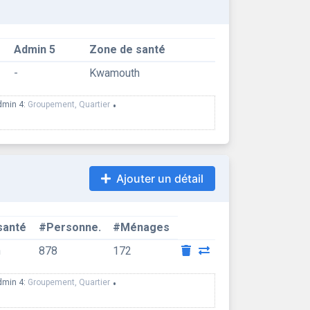
Admin 5
Zone de santé
-
Kwamouth
dmin 4:
Groupement, Quartier
•
Ajouter un détail
santé
#Personne.
#Ménages
h
878
172
dmin 4:
Groupement, Quartier
•