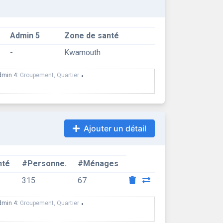
Admin 5
Zone de santé
-
Kwamouth
dmin 4:
Groupement, Quartier
•
Ajouter un détail
nté
#Personne.
#Ménages
315
67
dmin 4:
Groupement, Quartier
•