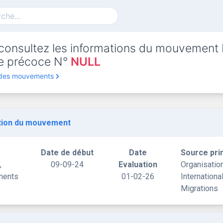
consultez les informations du mouvement
rte précoce N°
NULL
 des mouvements
tion du mouvement
Date de début
Date
Source pri
,
09-09-24
Evaluation
Organisatio
ments
01-02-26
Internationa
Migrations