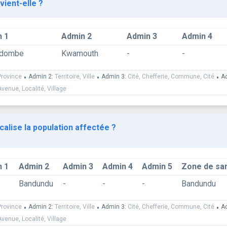
vient-elle ?
 1
Admin 2
Admin 3
Admin 4
ndombe
Kwamouth
-
-
Province
•
Admin 2:
Territoire, Ville
•
Admin 3:
Cité, Chefferie, Commune, Cité
•
A
Avenue, Localité, Village
calise la population affectée ?
 1
Admin 2
Admin 3
Admin 4
Admin 5
Zone de sa
Bandundu
-
-
-
Bandundu
Province
•
Admin 2:
Territoire, Ville
•
Admin 3:
Cité, Chefferie, Commune, Cité
•
A
Avenue, Localité, Village