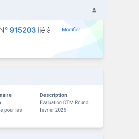
 N°
915203
lié à
Modifier
maire
Description
n
Evaluation DTM Round
le pour les
fevrier 2026