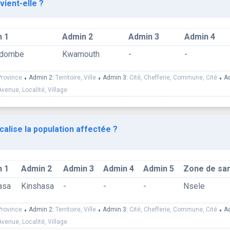
vient-elle ?
 1
Admin 2
Admin 3
Admin 4
ndombe
Kwamouth
-
-
Province
•
Admin 2:
Territoire, Ville
•
Admin 3:
Cité, Chefferie, Commune, Cité
•
A
Avenue, Localité, Village
calise la population affectée ?
 1
Admin 2
Admin 3
Admin 4
Admin 5
Zone de sa
asa
Kinshasa
-
-
-
Nsele
Province
•
Admin 2:
Territoire, Ville
•
Admin 3:
Cité, Chefferie, Commune, Cité
•
A
Avenue, Localité, Village