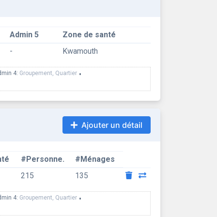
Admin 5
Zone de santé
-
Kwamouth
dmin 4:
Groupement, Quartier
•
Ajouter un détail
nté
#Personne.
#Ménages
215
135
dmin 4:
Groupement, Quartier
•