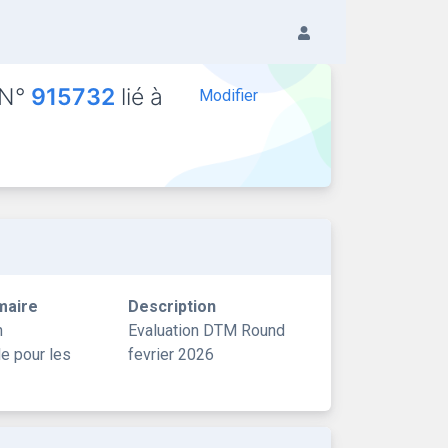
 N°
915732
lié à
Modifier
maire
Description
n
Evaluation DTM Round
le pour les
fevrier 2026