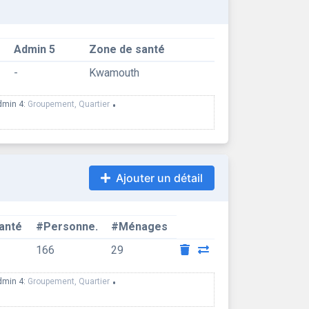
Admin 5
Zone de santé
-
Kwamouth
dmin 4:
Groupement, Quartier
•
Ajouter un détail
anté
#Personne.
#Ménages
166
29
dmin 4:
Groupement, Quartier
•