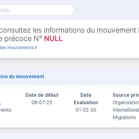
consultez les informations du mouvement
rte précoce N°
NULL
 des mouvements
tion du mouvement
Date de début
Date
Source pri
,
08-07-25
Evaluation
Organisatio
ments
01-02-26
Internationa
Migrations