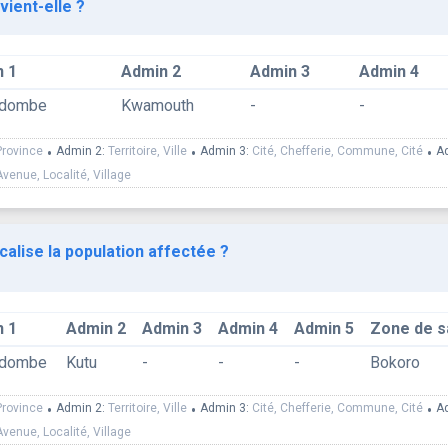
vient-elle ?
 1
Admin 2
Admin 3
Admin 4
ndombe
Kwamouth
-
-
Province
•
Admin 2:
Territoire, Ville
•
Admin 3:
Cité, Chefferie, Commune, Cité
•
A
Avenue, Localité, Village
calise la population affectée ?
 1
Admin 2
Admin 3
Admin 4
Admin 5
Zone de s
ndombe
Kutu
-
-
-
Bokoro
Province
•
Admin 2:
Territoire, Ville
•
Admin 3:
Cité, Chefferie, Commune, Cité
•
A
Avenue, Localité, Village