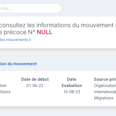
consultez les informations du mouvement
rte précoce N°
NULL
 des mouvements
tion du mouvement
Date de début
Date
Source pri
tion
01-06-22
Evaluation
Organisatio
itions
16-08-23
Internationa
Migrations