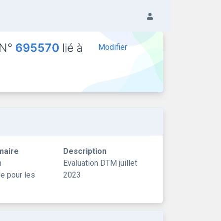
 N°
695570
lié à
Modifier
maire
Description
n
Evaluation DTM juillet
le pour les
2023