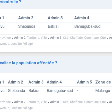
vient-elle ?
 1
Admin 2
Admin 3
Admin 4
ivu
Shabunda
Bakisi
Bamuguba-sud
Province
•
Admin 2:
Territoire, Ville
•
Admin 3:
Cité, Chefferie, Commune, Cité
•
A
Avenue, Localité, Village
calise la population affectée ?
 1
Admin 2
Admin 3
Admin 4
Admin 5
Zone de
ivu
Shabunda
Bakisi
Bamuguba-sud
-
Mulungu
Province
•
Admin 2:
Territoire, Ville
•
Admin 3:
Cité, Chefferie, Commune, Cité
•
A
Avenue, Localité, Village