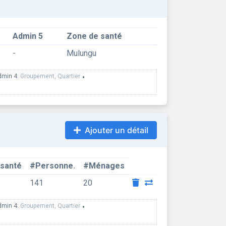
Admin 5
Zone de santé
-
Mulungu
dmin 4:
Groupement, Quartier
•
Ajouter un détail
 santé
#Personne.
#Ménages
141
20
dmin 4:
Groupement, Quartier
•