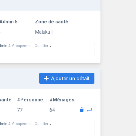
Admin 5
Zone de santé
-
Maluku I
dmin 4:
Groupement, Quartier
•
Ajouter un détail
santé
#Personne.
#Ménages
h
77
64
dmin 4:
Groupement, Quartier
•