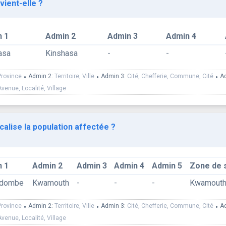
vient-elle ?
 1
Admin 2
Admin 3
Admin 4
asa
Kinshasa
-
-
Province
•
Admin 2:
Territoire, Ville
•
Admin 3:
Cité, Chefferie, Commune, Cité
•
A
Avenue, Localité, Village
calise la population affectée ?
 1
Admin 2
Admin 3
Admin 4
Admin 5
Zone de 
ndombe
Kwamouth
-
-
-
Kwamout
Province
•
Admin 2:
Territoire, Ville
•
Admin 3:
Cité, Chefferie, Commune, Cité
•
A
Avenue, Localité, Village