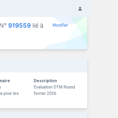
 N°
919559
lié à
Modifier
maire
Description
n
Evaluation DTM Round
le pour les
fevrier 2026