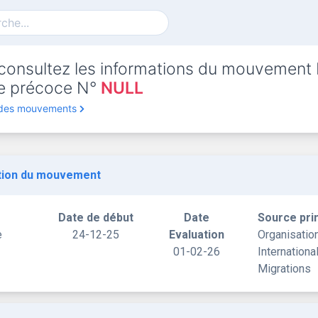
consultez les informations du mouvement
rte précoce N°
NULL
 des mouvements
tion du mouvement
Date de début
Date
Source pri
e
24-12-25
Evaluation
Organisatio
01-02-26
Internationa
Migrations