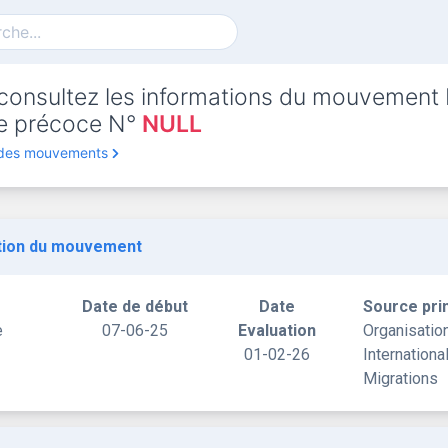
consultez les informations du mouvement
rte précoce N°
NULL
 des mouvements
tion du mouvement
Date de début
Date
Source pri
e
07-06-25
Evaluation
Organisatio
01-02-26
Internationa
Migrations