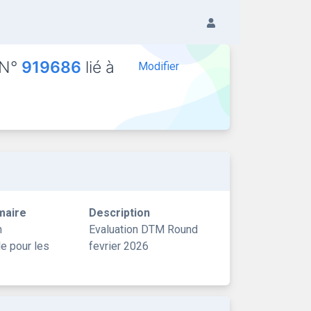
 N°
919686
lié à
Modifier
maire
Description
n
Evaluation DTM Round
le pour les
fevrier 2026