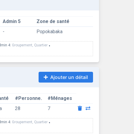
Admin 5
Zone de santé
-
Popokabaka
dmin 4:
Groupement, Quartier
•
Ajouter un détail
anté
#Personne.
#Ménages
a
28
7
dmin 4:
Groupement, Quartier
•