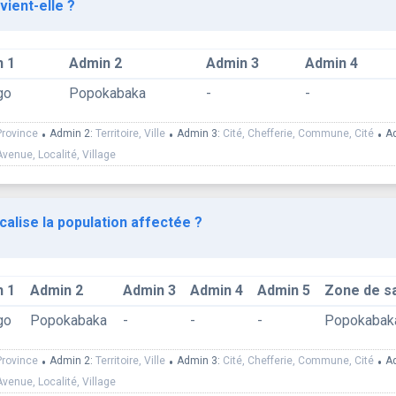
vient-elle ?
 1
Admin 2
Admin 3
Admin 4
go
Popokabaka
-
-
Province
•
Admin 2:
Territoire, Ville
•
Admin 3:
Cité, Chefferie, Commune, Cité
•
A
Avenue, Localité, Village
calise la population affectée ?
 1
Admin 2
Admin 3
Admin 4
Admin 5
Zone de s
go
Popokabaka
-
-
-
Popokabak
Province
•
Admin 2:
Territoire, Ville
•
Admin 3:
Cité, Chefferie, Commune, Cité
•
A
Avenue, Localité, Village