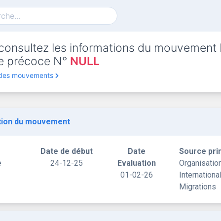
consultez les informations du mouvement
rte précoce N°
NULL
 des mouvements
tion du mouvement
Date de début
Date
Source pri
e
24-12-25
Evaluation
Organisatio
01-02-26
Internationa
Migrations