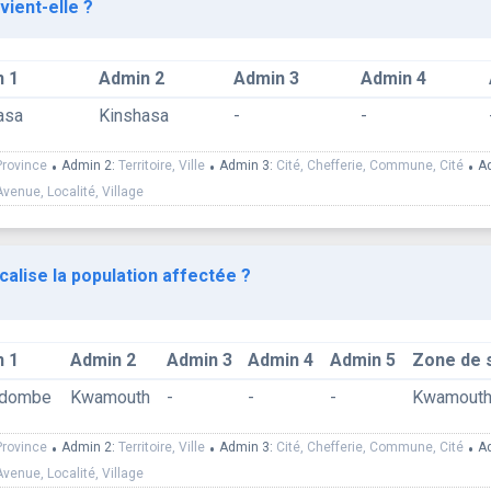
vient-elle ?
 1
Admin 2
Admin 3
Admin 4
asa
Kinshasa
-
-
Province
•
Admin 2:
Territoire, Ville
•
Admin 3:
Cité, Chefferie, Commune, Cité
•
A
Avenue, Localité, Village
calise la population affectée ?
 1
Admin 2
Admin 3
Admin 4
Admin 5
Zone de 
ndombe
Kwamouth
-
-
-
Kwamout
Province
•
Admin 2:
Territoire, Ville
•
Admin 3:
Cité, Chefferie, Commune, Cité
•
A
Avenue, Localité, Village