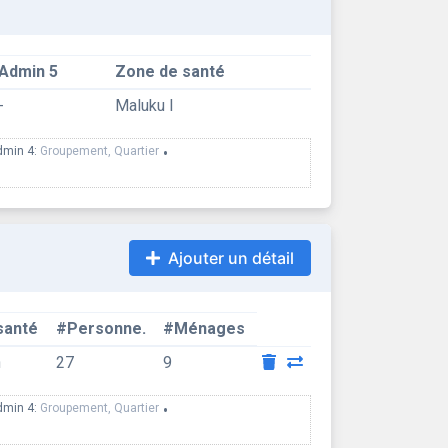
Admin 5
Zone de santé
-
Maluku I
dmin 4:
Groupement, Quartier
•
Ajouter un détail
santé
#Personne.
#Ménages
h
27
9
dmin 4:
Groupement, Quartier
•