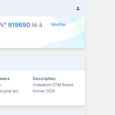
 N°
919690
lié à
Modifier
maire
Description
n
Evaluation DTM Round
le pour les
fevrier 2026