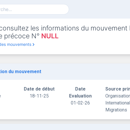
consultez les informations du mouvement
rte précoce N°
NULL
 des mouvements
tion du mouvement
Date de début
Date
Source pri
e
18-11-25
Evaluation
Organisatio
01-02-26
Internationa
Migrations