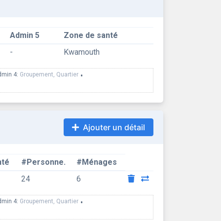
Admin 5
Zone de santé
-
Kwamouth
dmin 4:
Groupement, Quartier
•
Ajouter un détail
nté
#Personne.
#Ménages
24
6
dmin 4:
Groupement, Quartier
•