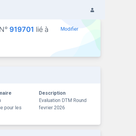
 N°
919701
lié à
Modifier
maire
Description
n
Evaluation DTM Round
le pour les
fevrier 2026