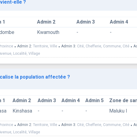
vient-elle ?
 1
Admin 2
Admin 3
Admin 4
ndombe
Kwamouth
-
-
Province
•
Admin 2:
Territoire, Ville
•
Admin 3:
Cité, Chefferie, Commune, Cité
•
A
Avenue, Localité, Village
calise la population affectée ?
 1
Admin 2
Admin 3
Admin 4
Admin 5
Zone de sa
asa
Kinshasa
-
-
-
Maluku I
Province
•
Admin 2:
Territoire, Ville
•
Admin 3:
Cité, Chefferie, Commune, Cité
•
A
Avenue, Localité, Village