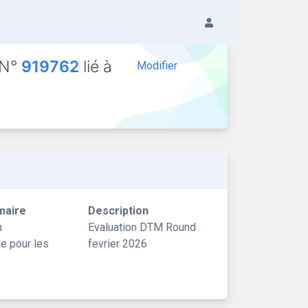
 N°
919762
lié à
Modifier
maire
Description
n
Evaluation DTM Round
le pour les
fevrier 2026