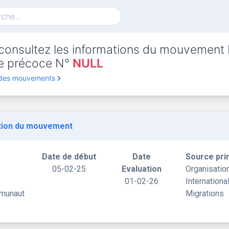
consultez les informations du mouvement
rte précoce N°
NULL
 des mouvements
tion du mouvement
Date de début
Date
Source pri
05-02-25
Evaluation
Organisatio
01-02-26
Internationa
mmunaut
Migrations