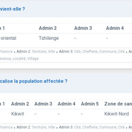
vient-elle ?
 1
Admin 2
Admin 3
Admin 4
oriental
Tshilenge
-
-
Province
•
Admin 2:
Territoire, Ville
•
Admin 3:
Cité, Chefferie, Commune, Cité
•
A
Avenue, Localité, Village
calise la population affectée ?
 1
Admin 2
Admin 3
Admin 4
Admin 5
Zone de san
Kikwit
-
-
-
Kikwit-Nord
Province
•
Admin 2:
Territoire, Ville
•
Admin 3:
Cité, Chefferie, Commune, Cité
•
A