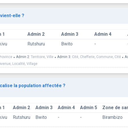
vient-elle ?
 1
Admin 2
Admin 3
Admin 4
kivu
Rutshuru
Bwito
-
Province
•
Admin 2:
Territoire, Ville
•
Admin 3:
Cité, Chefferie, Commune, Cité
•
A
Avenue, Localité, Village
calise la population affectée ?
 1
Admin 2
Admin 3
Admin 4
Admin 5
Zone de sa
kivu
Rutshuru
Bwito
-
-
Birambizo