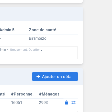
Admin 5
Zone de santé
-
Birambizo
dmin 4:
Groupement, Quartier
•
Ajouter un détail
nté
#Personne.
#Ménages
16051
2993