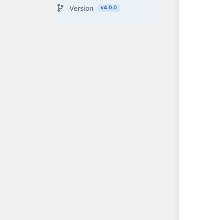
Version
v4.0.0