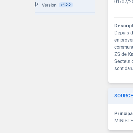
01/07/2
Version
v4.0.0
Descrip
Depuis d
en prove
communes
ZS de Ka
Secteur 
sont dans
SOURCE
Principa
MINISTE