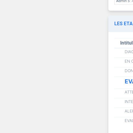
Admin 5:
LES ET
Intitu
DIA
EN 
DON
EV
ATT
INT
ALE
EVA