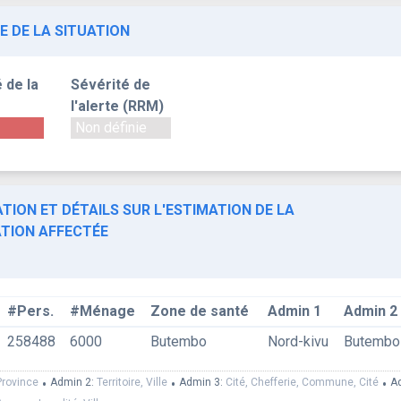
E DE LA SITUATION
 de la
Sévérité de
l'alerte (RRM)
Non définie
TION ET DÉTAILS SUR L'ESTIMATION DE LA
TION AFFECTÉE
#Pers.
#Ménage
Zone de santé
Admin 1
Admin 2
258488
6000
Butembo
Nord-kivu
Butembo
Province
•
Admin 2:
Territoire, Ville
•
Admin 3:
Cité, Chefferie, Commune, Cité
•
A