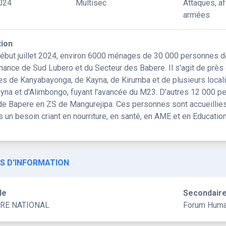
024
Multisec
Attaques, a
armées
tion
ébut juillet 2024, environ 6000 ménages de 30 000 personnes dép
nance de Sud Lubero et du Secteur des Babere. Il s'agit de pr
 de Kanyabayonga, de Kayna, de Kirumba et de plusieurs localité
yna et d'Alimbongo, fuyant l'avancée du M23. D'autres 12 000 pe
de Bapere en ZS de Mangurejipa. Ces personnes sont accueillies
 un besoin criant en nourriture, en santé, en AME et en Education
S D'INFORMATION
le
Secondair
RE NATIONAL
Forum Huma